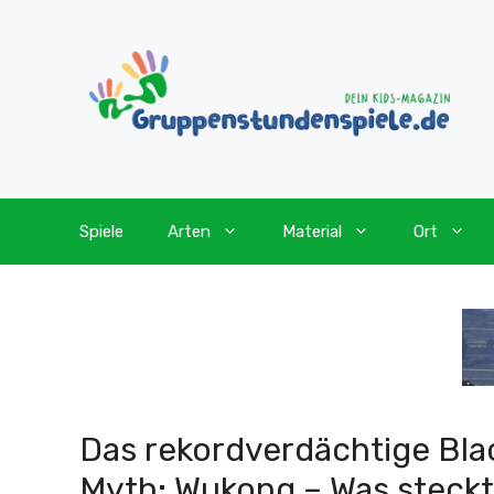
Zum
Inhalt
springen
Spiele
Arten
Material
Ort
Das rekordverdächtige Bla
Myth: Wukong – Was steckt