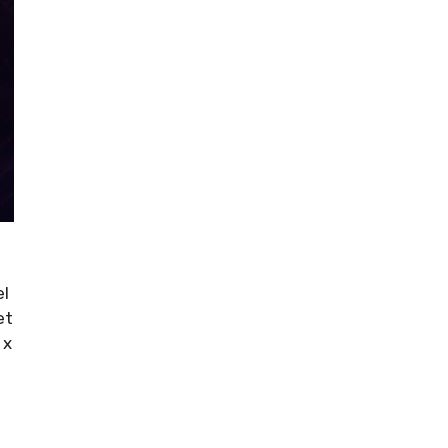
el
et
 x