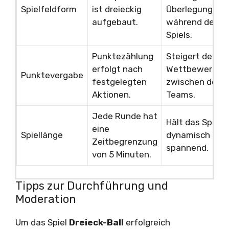
Spielfeldform
ist dreieckig
Überlegungen
aufgebaut.
während des
Spiels.
Punktezählung
Steigert den
erfolgt nach
Wettbewerbsge
Punktevergabe
festgelegten
zwischen den
Aktionen.
Teams.
Jede Runde hat
Hält das Spiel
eine
Spiellänge
dynamisch und
Zeitbegrenzung
spannend.
von 5 Minuten.
Tipps zur Durchführung und
Moderation
Um das Spiel
Dreieck-Ball
erfolgreich